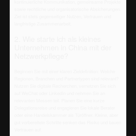
kontinuierliche Kommunikation, gemeinsame Projekte
sowie rechtliche und organisatorische Absicherungen.
Ziel ist stets gegenseitiger Nutzen, Vertrauen und
langfristige Zusammenarbeit.
2. Wie starte ich als kleines
Unternehmen in China mit der
Netzwerkpflege?
Beginnen Sie mit einer klaren Zieldefinition: Welche
Regionen, Branchen und Partnertypen sind relevant?
Nutzen Sie digitale Recherchen, vernetzen Sie sich
auf WeChat oder LinkedIn und nehmen Sie an
relevanten Messen teil. Planen Sie eine kurze
Delegationsreise und engagieren Sie lokale Berater
oder eine Handelskammer als Türöffner. Kleine, aber
gut vorbereitete Schritte senken das Risiko und bauen
Vertrauen auf.