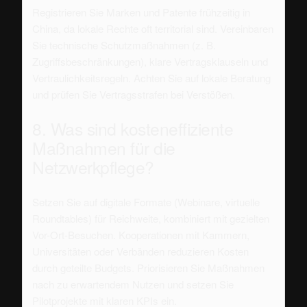
Registrieren Sie Marken und Patente frühzeitig in
China, da lokale Rechte oft territorial sind. Vereinbaren
Sie technische Schutzmaßnahmen (z. B.
Zugriffsbeschränkungen), klare Vertragsklauseln und
Vertraulichkeitsregeln. Achten Sie auf lokale Beratung
und prüfen Sie Vertragsstrafen bei Verstößen.
8. Was sind kosteneffiziente
Maßnahmen für die
Netzwerkpflege?
Setzen Sie auf digitale Formate (Webinare, virtuelle
Roundtables) für Reichweite, kombiniert mit gezielten
Vor-Ort-Besuchen. Kooperationen mit Kammern,
Universitäten oder Verbänden reduzieren Kosten
durch geteilte Budgets. Priorisieren Sie Maßnahmen
nach zu erwartendem Nutzen und setzen Sie
Pilotprojekte mit klaren KPIs ein.