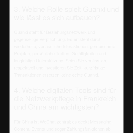
3. Welche Rolle spielt Guanxi und
wie lässt es sich aufbauen?
Guanxi steht für Beziehungsnetzwerk und
gegenseitige Verpflichtung. Es entsteht durch
wiederholte, verlässliche Interaktionen: gemeinsame
Projekte, persönliche Treffen, Gefälligkeiten und
langfristige Unterstützung. Seien Sie verlässlich,
respektvoll und investieren Sie Zeit; kurzfristige
Transaktionen ersetzen keine echte Guanxi.
4. Welche digitalen Tools sind für
die Netzwerkpflege in Frankreich
und China am wichtigsten?
Für China ist WeChat zentral; es deckt Messaging,
Content, Events und sogar Zahlungsfunktionen ab.