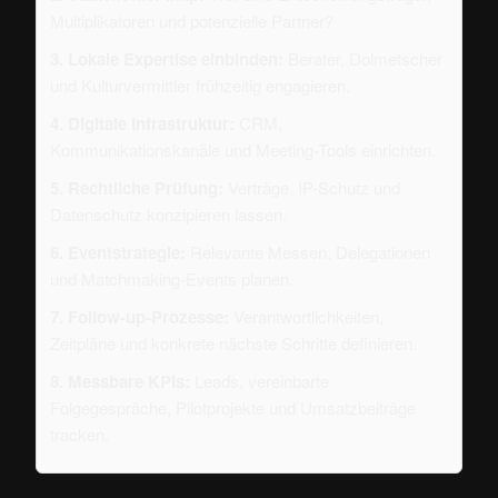
Multiplikatoren und potenzielle Partner?
3. Lokale Expertise einbinden:
Berater, Dolmetscher
und Kulturvermittler frühzeitig engagieren.
4. Digitale Infrastruktur:
CRM,
Kommunikationskanäle und Meeting-Tools einrichten.
5. Rechtliche Prüfung:
Verträge, IP-Schutz und
Datenschutz konzipieren lassen.
6. Eventstrategie:
Relevante Messen, Delegationen
und Matchmaking-Events planen.
7. Follow-up-Prozesse:
Verantwortlichkeiten,
Zeitpläne und konkrete nächste Schritte definieren.
8. Messbare KPIs:
Leads, vereinbarte
Folgegespräche, Pilotprojekte und Umsatzbeiträge
tracken.