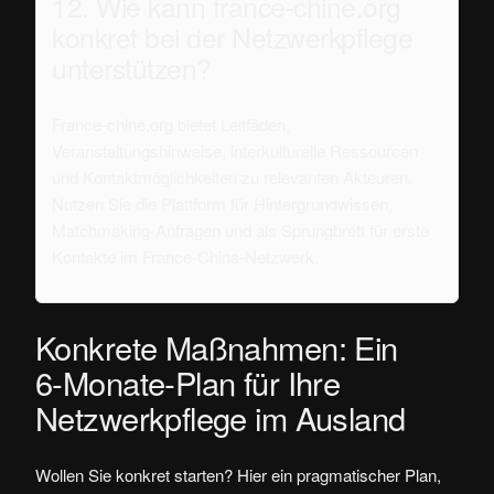
12. Wie kann france-chine.org
konkret bei der Netzwerkpflege
unterstützen?
France-chine.org bietet Leitfäden,
Veranstaltungshinweise, interkulturelle Ressourcen
und Kontaktmöglichkeiten zu relevanten Akteuren.
Nutzen Sie die Plattform für Hintergrundwissen,
Matchmaking-Anfragen und als Sprungbrett für erste
Kontakte im France‑China-Netzwerk.
Konkrete Maßnahmen: Ein
6‑Monate‑Plan für Ihre
Netzwerkpflege im Ausland
Wollen Sie konkret starten? Hier ein pragmatischer Plan,