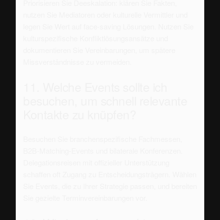
Priorisieren Sie Deeskalation: klären Sie Fakten,
nutzen Sie Mediatoren oder kulturelle Vermittler und
legen Sie Wert auf face-saving Lösungen. Nutzen Sie
kulturspezifische Konfliktlösungsansätze und
dokumentieren Sie Vereinbarungen, um spätere
Missverständnisse zu vermeiden.
11. Welche Events sollte ich
besuchen, um schnell relevante
Kontakte zu knüpfen?
Besuchen Sie branchenspezifische Fachmessen,
B2B-Matching-Events und bilaterale Konferenzen.
Delegationsreisen mit offizieller Unterstützung
schaffen oft Zugang zu Entscheidungsträgern. Wählen
Sie Events, die zu Ihrer Strategie passen, und bereiten
Sie gezielte Terminvereinbarungen vor.