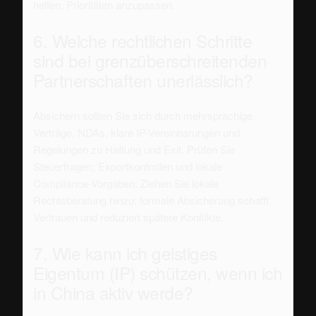
helfen, Prioritäten anzupassen.
6. Welche rechtlichen Schritte
sind bei grenzüberschreitenden
Partnerschaften unerlässlich?
Absichern sollten Sie sich durch mehrsprachige
Verträge, NDAs, klare IP-Vereinbarungen und
Regelungen zu Haftung und Exit. Prüfen Sie
Steuerfragen, Exportkontrollen und lokale
Compliance-Vorgaben. Ziehen Sie lokale
Rechtsberatung hinzu; formale Absicherung schafft
Vertrauen und reduziert spätere Konflikte.
7. Wie kann ich geistiges
Eigentum (IP) schützen, wenn ich
in China aktiv werde?