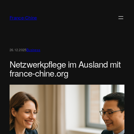
Zum
Inhalt
France-Chine
springen
26.12.2025
Business
Netzwerkpflege im Ausland mit
france-chine.org