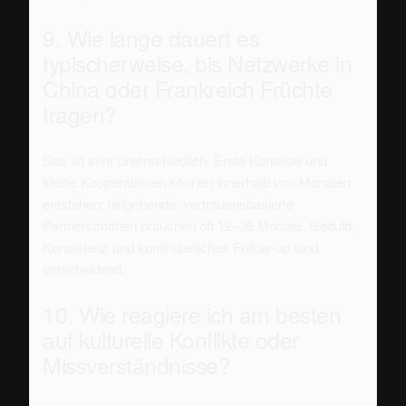
9. Wie lange dauert es
typischerweise, bis Netzwerke in
China oder Frankreich Früchte
tragen?
Das ist sehr unterschiedlich. Erste Kontakte und
kleine Kooperationen können innerhalb von Monaten
entstehen; tiefgehende, vertrauensbasierte
Partnerschaften brauchen oft 12–36 Monate. Geduld,
Konsistenz und kontinuierliches Follow-up sind
entscheidend.
10. Wie reagiere ich am besten
auf kulturelle Konflikte oder
Missverständnisse?