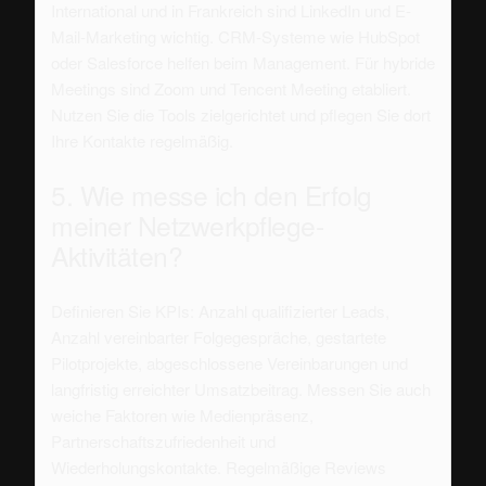
International und in Frankreich sind LinkedIn und E-
Mail-Marketing wichtig. CRM-Systeme wie HubSpot
oder Salesforce helfen beim Management. Für hybride
Meetings sind Zoom und Tencent Meeting etabliert.
Nutzen Sie die Tools zielgerichtet und pflegen Sie dort
Ihre Kontakte regelmäßig.
5. Wie messe ich den Erfolg
meiner Netzwerkpflege-
Aktivitäten?
Definieren Sie KPIs: Anzahl qualifizierter Leads,
Anzahl vereinbarter Folgegespräche, gestartete
Pilotprojekte, abgeschlossene Vereinbarungen und
langfristig erreichter Umsatzbeitrag. Messen Sie auch
weiche Faktoren wie Medienpräsenz,
Partnerschaftszufriedenheit und
Wiederholungskontakte. Regelmäßige Reviews