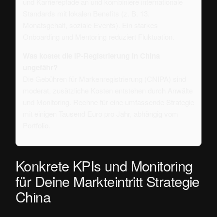
und Karrierepfade an und kombiniere internationale
Standards mit lokalen Benefits (z. B. 13.
Monatsgehalt, soziale Events). Ein starkes
Onboarding und Mentoring reduziert Fluktuation.
Was kostet die IP-Registrierung in China
ungefähr?
Die Gebühren für Markenregistrierung (CNIPA) sind
moderat, zusätzliche Kosten entstehen durch Anwälte
und Monitoring. Rechne für eine umfassende Strategie
mit einigen Tausend Euro pro Jahr, abhängig vom
Portfolio.
Konkrete KPIs und Monitoring
für Deine Markteintritt Strategie
China