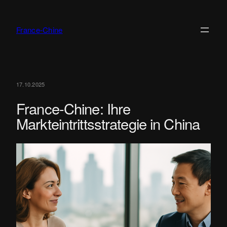
Zum
Inhalt
France-Chine
springen
17.10.2025
France-Chine: Ihre
Markteintrittsstrategie in China