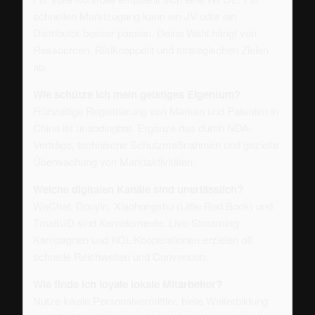
schnellen Marktzugang kann ein JV oder ein
Distributor besser passen. Deine Wahl hängt von
Ressourcen, Risikoappetit und strategischen Zielen
ab.
Wie schütze ich mein geistiges Eigentum?
Frühzeitige Registrierung von Marken und Patenten in
China ist unabdingbar. Ergänze das durch NDA-
Verträge, technische Schutzmaßnahmen und gezielte
Überwachung von Marktaktivitäten.
Welche digitalen Kanäle sind unerlässlich?
WeChat, Douyin, Xiaohongshu (Little Red Book) und
Tmall/JD sind Kernelemente. Live-Streaming-
Kampagnen und KOL-Kooperationen erzielen oft
schnelle Reichweiten und Conversion.
Wie finde ich loyale lokale Mitarbeiter?
Nutze lokale Personalvermittler, biete Weiterbildung