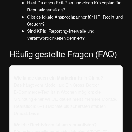
Hast Du einen Exit-Plan und einen Krisenplan für
Reputationsrisiken?
Gibt es lokale Ansprechpartner für HR, Recht und
Steuern?
Sind KPIs, Reporting-Intervalle und
Verantwortlichkeiten definiert?
Häufig gestellte Fragen (FAQ)
Wie lange dauert ein Markteintritt in China?
Das hängt vom Modell ab: Ein Cross-Border
E‑Commerce-Test ist in Wochen möglich; die
Gründung einer WFOE dauert meist mehrere Monate.
Realistisch: 6–18 Monate bis zur ersten stabilen
Umsatzbasis.
Welche Rechtsform ist am sinnvollsten?
Für volle Kontrolle empfiehlt sich eine WFOE. Für