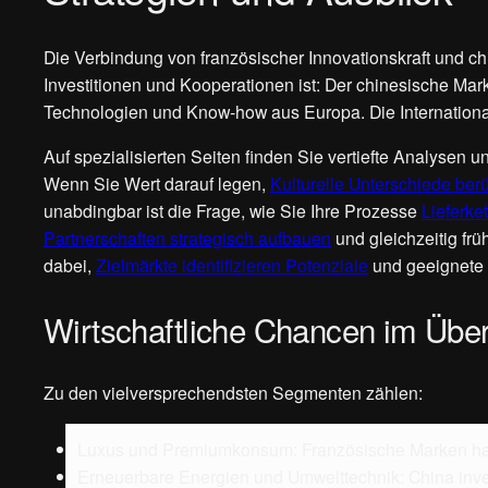
Die Verbindung von französischer Innovationskraft und ch
Investitionen und Kooperationen ist: Der chinesische Mark
Technologien und Know‑how aus Europa. Die Internationa
Auf spezialisierten Seiten finden Sie vertiefte Analysen u
Wenn Sie Wert darauf legen,
Kulturelle Unterschiede ber
unabdingbar ist die Frage, wie Sie Ihre Prozesse
Lieferke
Partnerschaften strategisch aufbauen
und gleichzeitig frü
dabei,
Zielmärkte identifizieren Potenziale
und geeignete M
Wirtschaftliche Chancen im Über
Zu den vielversprechendsten Segmenten zählen:
Luxus und Premiumkonsum: Französische Marken hab
Erneuerbare Energien und Umwelttechnik: China inves