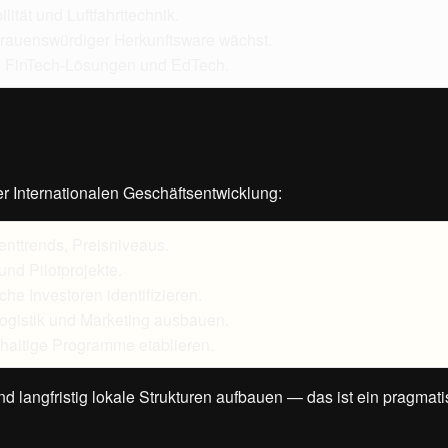
lität und Luftfahrttechnik.
trauenswürdiger Herkunftsware wächst.
e, FinTech-Lösungen und EdTech.
der Internationalen Geschäftsentwicklung:
nttrends, Preisniveaus.
und Pilotprojekte.
che Investoren identifizieren.
Logistik und Marketing ausbauen.
haltige Programme etablieren.
n und langfristig lokale Strukturen aufbauen — das ist ein pragmat