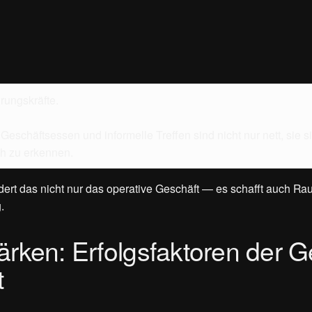
hrungskräfte.
häftsessen und informelle Treffen sind nicht nur nett, sie sin
rüh zu erkennen.
ördert das nicht nur das operative Geschäft — es schafft auch R
.
ärken: Erfolgsfaktoren der 
t