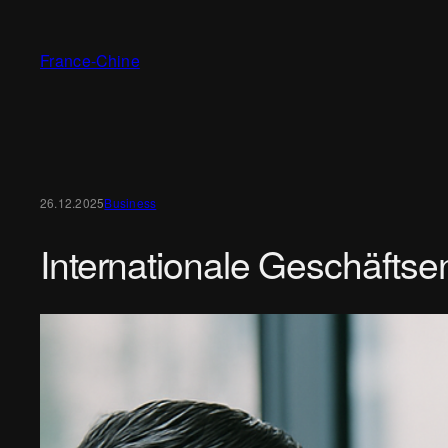
Zum
Inhalt
France-Chine
springen
26.12.2025
Business
Internationale Geschäftse