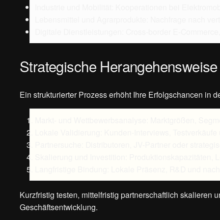
Industrie und Mobilität: Kooperationen bei Elektromobi
Lebensmittel und Agrarprodukte: Nachfrage nach ver
Digitale Dienstleistungen: Cross-border E‑Commerc
Strategische Herangehensweise
Ein strukturierter Prozess erhöht Ihre Erfolgschancen in 
Markt- und Wettbewerbsanalyse: Marktgrößen, Segme
Lokale Validierung: Kunden-Interviews, Testverkäufe 
Partnersuche: Distributoren, JV-Partner oder strategis
Skalierung und Investition: Produktionskapazitäten, 
Langfristige Bindung: Lokale Präsenz, R&D und nach
Kurzfristig testen, mittelfristig partnerschaftlich skaliere
Geschäftsentwicklung.