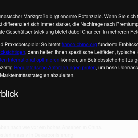
inesischer Marktgröße birgt enorme Potenziale. Wenn Sie sich fr
t differenziert sich immer stärker, die Nachfrage nach Premiump
le Geschäftsentwicklung bietet dabei Chancen in mehreren Fe
nd Praxisbeispiele: So bietet
france-chine.org
fundierte Einblick
ücksichtigen
, dann helfen Ihnen spezifische Leitfäden, typisch
tten international optimieren
können, um Betriebssicherheit zu g
hzeitig
Regulatorische Anforderungen prüfen
, um böse Überrasc
arkteintrittsstrategien abzuleiten.
blick
en nach wie vor ein hohes Ansehen in China.
tiert massiv in Dekarbonisierung.