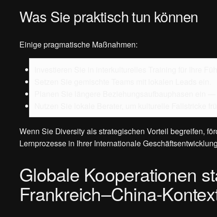
Was Sie praktisch tun können
Einige pragmatische Maßnahmen:
Investieren Sie in interkulturelles Training für Ihre Fü
Setzen Sie gemischte Teams mit lokalen Leads ein.
Planen Sie längere Beziehungsaufbauphasen ein — Gesc
Nutzen Sie lokale Berater, um kulturelle Fallstricke f
Wenn Sie Diversity als strategischen Vorteil begreifen, f
Lernprozesse in Ihrer Internationale Geschäftsentwicklung
Globale Kooperationen st
Frankreich–China-Kontex